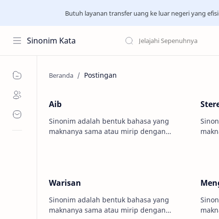
Butuh layanan transfer uang ke luar negeri yang ef
Sinonim Kata
Postingan
Aib
Ster
Sinonim adalah bentuk bahasa yang
Sinon
maknanya sama atau mirip dengan
makn
bentuk bahasa lain (Padanan Kata,
bentu
Sandingan Kata). Sinonim Kata Aib adalah:
Sandingan Ka
…
ad…
Warisan
Meng
Sinonim adalah bentuk bahasa yang
Sinon
maknanya sama atau mirip dengan
makn