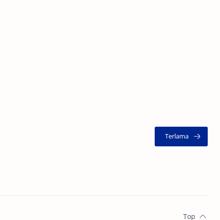
nan Kata,
bentuk bahasa lain (Padanan Kata,
Sandingan Kata). Sinonim Kata Dendam
adala…