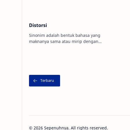
bentuk bahasa lain (Padanan Kata,
bentu
Sandingan Kata). Sinonim Kata Warisan
Sandingan
adal…
Meng
Distorsi
Sinonim adalah bentuk bahasa yang
maknanya sama atau mirip dengan
bentuk bahasa lain (Padanan Kata,
Sandingan Kata). Sinonim Kata Distorsi
ada…
©
2026
Sepenuhnya. All rights reserved.