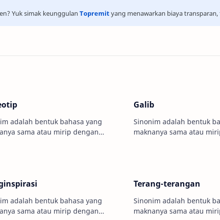
isien? Yuk simak keunggulan
Topremit
yang menawarkan biaya transparan, t
eotip
Galib
im adalah bentuk bahasa yang
Sinonim adalah bentuk b
anya sama atau mirip dengan
maknanya sama atau mir
k bahasa lain (Padanan Kata,
bentuk bahasa lain (Pada
ta). Sinonim Kata Stereotip
Sandingan Kata). Sinonim Kata Galib
adalah…
inspirasi
Terang-terangan
im adalah bentuk bahasa yang
Sinonim adalah bentuk bahasa yang
anya sama atau mirip dengan
maknanya sama atau mir