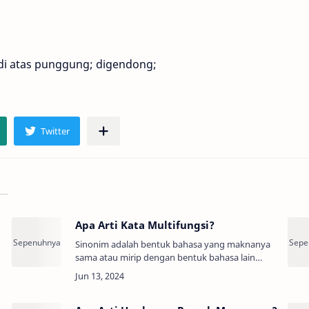
di atas punggung; digendong;
Apa Arti Kata Multifungsi?
Sinonim adalah bentuk bahasa yang maknanya
sama atau mirip dengan bentuk bahasa lain
(Persamaan Kata, Padanan Kata, Sandingan
Kata).Arti Kata Multifungsi adalah:Mempunyai
berb…