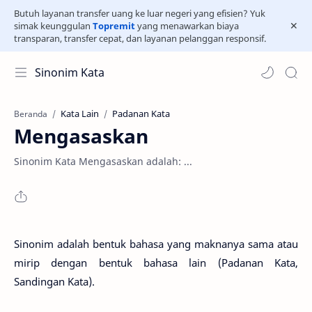
Butuh layanan transfer uang ke luar negeri yang efisien? Yuk
simak keunggulan
Topremit
yang menawarkan biaya
transparan, transfer cepat, dan layanan pelanggan responsif.
Sinonim Kata
Kata Lain
Padanan Kata
Beranda
Mengasaskan
Sinonim Kata Mengasaskan adalah: ...
Sinonim adalah bentuk bahasa yang maknanya sama atau
mirip dengan bentuk bahasa lain (Padanan Kata,
Sandingan Kata).