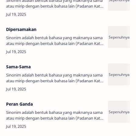
Sinonim adalah bentuk bahasa yang maknanya sama
atau mirip dengan bentuk bahasa lain (Padanan Kata,
Sandingan Kata). Sinonim Kata Dari adalah:Sejak.
Semenjak. Mulai. Mela…
Dipersamakan
Sinonim adalah bentuk bahasa yang maknanya sama
atau mirip dengan bentuk bahasa lain (Padanan Kata,
Sandingan Kata). Sinonim Kata
Dipersamakan adalah:Disamakan.Disetaraka…
Sama-Sama
Sinonim adalah bentuk bahasa yang maknanya sama
atau mirip dengan bentuk bahasa lain (Padanan Kata,
Sandingan Kata). Sinonim Kata Sama-
Sama adalah:Semuanya.Saling. …
Peran Ganda
Sinonim adalah bentuk bahasa yang maknanya sama
atau mirip dengan bentuk bahasa lain (Padanan Kata,
Sandingan Kata). Sinonim Kata Peran
Ganda adalah:Dua Peran. …