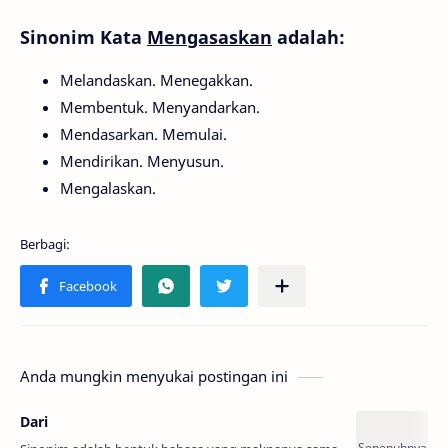
Sinonim Kata
Mengasaskan
adalah:
Melandaskan. Menegakkan.
Membentuk. Menyandarkan.
Mendasarkan. Memulai.
Mendirikan. Menyusun.
Mengalaskan.
Anda mungkin menyukai postingan ini
Dari