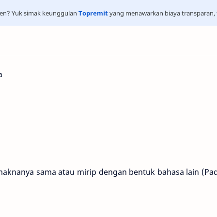
isien? Yuk simak keunggulan
Topremit
yang menawarkan biaya transparan, t
a
maknanya sama atau mirip dengan bentuk bahasa lain (Pa