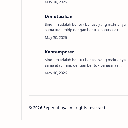
Ialah adalah:Yaitu.Merupakan.Adalah.Yakni. …
Dimutasikan
Sinonim adalah bentuk bahasa yang maknanya
sama atau mirip dengan bentuk bahasa lain
(Padanan Kata, Sandingan Kata).Sinonim
Kata Dimutasikan adalah:Dipindahtugaskan.…
Kontemporer
Sinonim adalah bentuk bahasa yang maknanya
sama atau mirip dengan bentuk bahasa lain
(Padanan Kata, Sandingan Kata). Sinonim Kata
Kontemporer adalah:Mutakhir.Baru.Masa
kini.Mo…
©
2026
Sepenuhnya. All rights reserved.